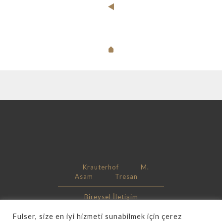
Krauterhof
M.
Asam
Tresan
Bireysel İletişim
Kurumsal İletişim
Kariyer
Fulser, size en iyi hizmeti sunabilmek için çerez