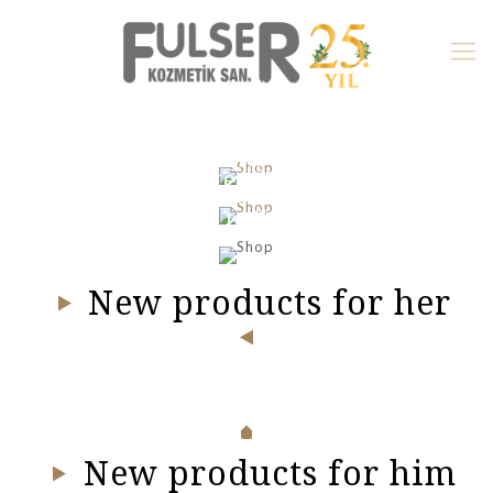
ARMANI
Spring
DOLCE & GABBANA
Summer ‘14
Fall
SALE
Winter ‘13/14
Prices cut
Up to 70%
New products for her
New products for him