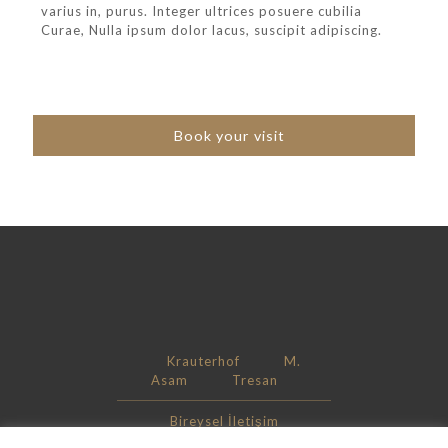
varius in, purus. Integer ultrices posuere cubilia
Curae, Nulla ipsum dolor lacus, suscipit adipiscing.
Book your visit
Krauterhof
M.
Asam
Tresan
Bireysel İletişim
Kurumsal İletişim